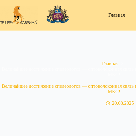
Перейти
к
сути
Главная
Главная
Величайшее достижение спелеологов — оптоволоконная связь в
МКС!
Величайшее достижение спелеологов — оптоволоконная связь в
МКС!
20.08.2025