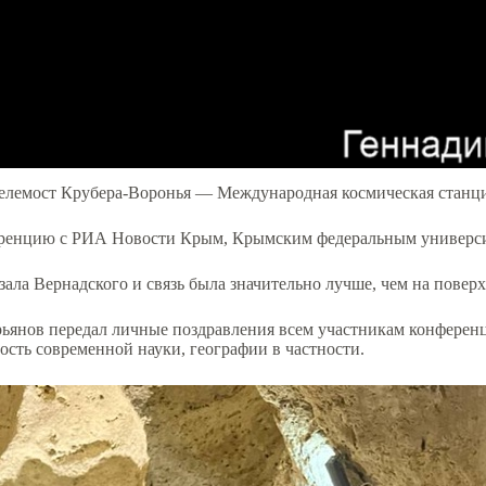
елемост Крубера-Воронья — Международная космическая станц
ференцию с РИА Новости Крым, Крымским федеральным универс
ала Вернадского и связь была значительно лучше, чем на повер
ьянов передал личные поздравления всем участникам конференц
сть современной науки, географии в частности.