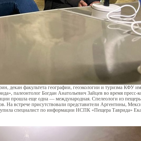
 декан факультета географии, геоэкологии и туризма КФУ им.
да», палеонтолог Богдан Анатольевич Зайцев во время пресс-ко
енции прошла еще одна — международная. Спелеологи из пещеры
ов. На встрече присутствовали представители Аргентины, Мекс
ступила специалист по информации НСПК «Пещера Таврида» Ека