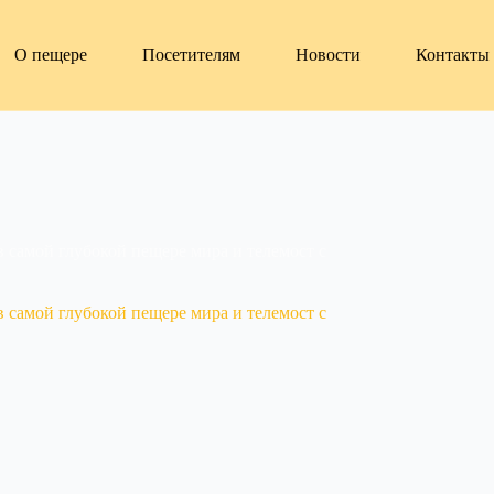
О пещере
Посетителям
Новости
Контакты
 самой глубокой пещере мира и телемост с
 самой глубокой пещере мира и телемост с