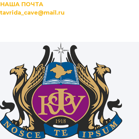
НАША ПОЧТА
tavrida_cave@mail.ru