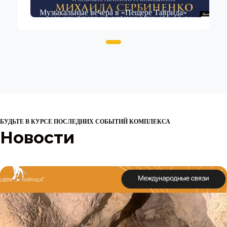
Музыкальные вечера в «Пещере Таврида»
БУДЬТЕ В КУРСЕ ПОСЛЕДНИХ СОБЫТИЙ КОМПЛЕКСА
Новости
Slide 2 of 3