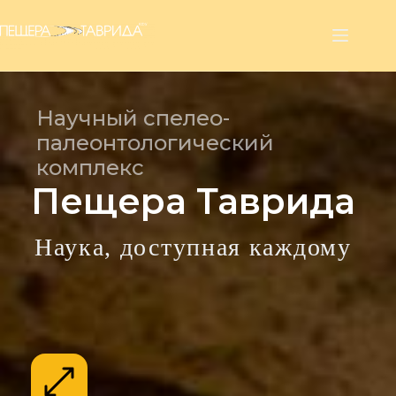
Перейти
к
сути
Научный спелео-
палеонтологический
комплекс
Пещера Таврида
Наука, доступная каждому