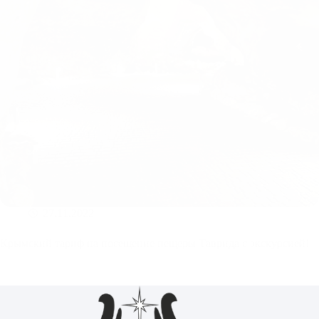
27.11.2022
Крымский тариф на посещение пещеры Таврида с экскурсией!