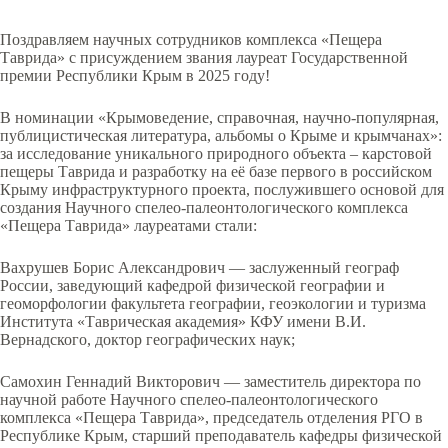
Поздравляем научных сотрудников комплекса «Пещера
Таврида» с присуждением звания лауреат Государственной
премии Республики Крым в 2025 году!
В номинации «Крымоведение, справочная, научно-популярная,
публицистическая литература, альбомы о Крыме и крымчанах»:
за исследование уникального природного объекта – карстовой
пещеры Таврида и разработку на её базе первого в российском
Крыму инфраструктурного проекта, послужившего основой для
создания Научного спелео-палеонтологического комплекса
«Пещера Таврида» лауреатами стали:
Вахрушев Борис Александрович — заслуженный географ
России, заведующий кафедрой физической географии и
геоморфологии факультета географии, геоэкологии и туризма
Института «Таврическая академия» КФУ имени В.И.
Вернадского, доктор географических наук;
Самохин Геннадий Викторович — заместитель директора по
научной работе Научного спелео-палеонтологического
комплекса «Пещера Таврида», председатель отделения РГО в
Республике Крым, старший преподаватель кафедры физической